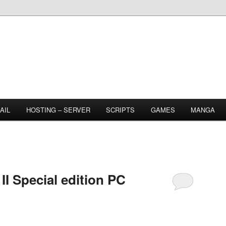
AIL
HOSTING – SERVER
SCRIPTS
GAMES
MANGA
I Special edition PC