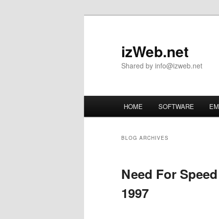
Skip
Skip
to
to
primary
secondary
izWeb.net
content
content
Shared by info@izweb.net
Main
HOME
SOFTWARE
EM
menu
BLOG ARCHIVES
Need For Speed I
1997