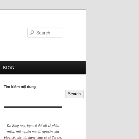
Search
BLOG
Tìm kiếm nội dung
Search
Tại Blog này, bạn có thể tải về phần
mềm, mã nguồn mà tài nguyên của
blog có, các nội dung chia sẻ về Server,