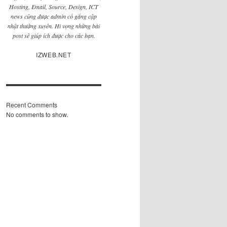
Hosting, Email, Source, Design, ICT
news cũng được admin cố gắng cập
nhật thường xuyên. Hi vọng những bài
post sẽ giúp ích được cho các bạn.
IZWEB.NET
Recent Comments
No comments to show.