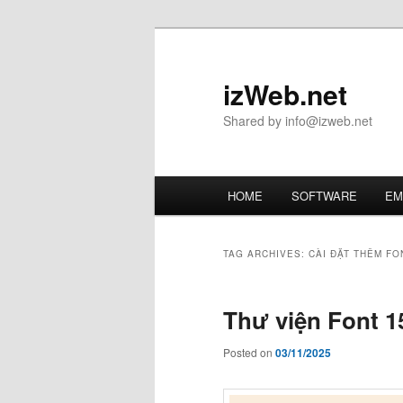
Skip
Skip
to
to
primary
secondary
izWeb.net
content
content
Shared by info@izweb.net
Main
HOME
SOFTWARE
EM
menu
TAG ARCHIVES:
CÀI ĐẶT THÊM FO
Thư viện Font 15
Posted on
03/11/2025