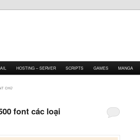
AIL
HOSTING – SERVER
SCRIPTS
GAMES
MANGA
NT CHỮ
00 font các loại