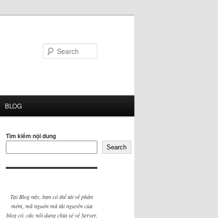
Search
BLOG
Tìm kiếm nội dung
Search
Tại Blog này, bạn có thể tải về phần
mềm, mã nguồn mà tài nguyên của
blog có, các nội dung chia sẻ về Server,