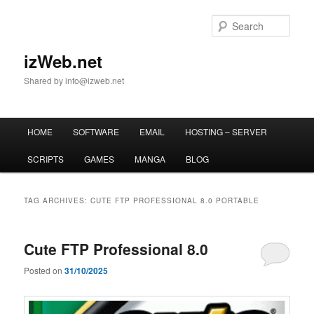
Skip
Skip
to
to
Sear
primary
secondary
content
content
izWeb.net
Shared by info@izweb.net
Main
HOME
SOFTWARE
EMAIL
HOSTING – SERVER
menu
SCRIPTS
GAMES
MANGA
BLOG
TAG ARCHIVES:
CUTE FTP PROFESSIONAL 8.0 PORTABLE
Cute FTP Professional 8.0
Posted on
31/10/2025