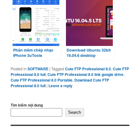
Phần mềm chép nhạc
Download Ubuntu 32bit
iPhone 3uTools
16.04.6 desktop
Posted in
SOFTWARE
|
Tagged
Cute FTP Professional 8.0
,
Cute FTP
Professional 8.0 full
,
Cute FTP Professional 8.0 link google drive
,
Cute FTP Professional 8.0 Portable
,
Download Cute FTP
Professional 8.0 full
|
Leave a reply
Tìm kiếm nội dung
Search