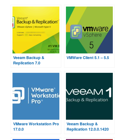
Veeam Backup &
VMWare Client 5.1 – 5.5
Replication 7.0
VMware Workstation Pro
Veeam Backup &
17.0.0
Replication 12.0.0.1420
full