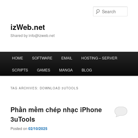
Skip
Skip
to
to
Sear
primary
secondary
content
content
izWeb.net
Shared by info@izweb.net
Main
HOME
SOFTWARE
EMAIL
HOSTING – SERVER
menu
SCRIPTS
GAMES
MANGA
BLOG
TAG ARCHIVES:
DOWNLOAD 3UTOOLS
Phần mềm chép nhạc iPhone
3uTools
Posted on
02/10/2025