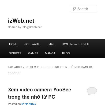
Skip
Skip
to
to
Sear
primary
secondary
content
content
izWeb.net
Shared by info@izweb.net
Main
HOME
SOFTWARE
EMAIL
HOSTING – SERVER
menu
SCRIPTS
GAMES
MANGA
BLOG
TAG ARCHIVES:
XEM VIDEO GHI HÌNH TRÊN THẺ NHÓ CAMERA
YOOSEE
Xem video camera YooSee
trong thẻ nhớ từ PC
Posted on
01/11/2025