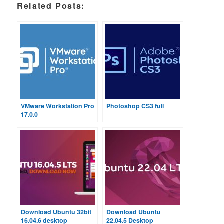
Related Posts:
VMware Workstation Pro
Photoshop CS3 full
17.0.0
Download Ubuntu 32bit
Download Ubuntu
16.04.6 desktop
22.04.5 Desktop