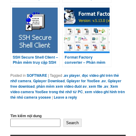
SSH Secure Shell Client –
Format Factory
Phần mềm truy cập SSH
converter – Phần mềm
Server
convert mọi thứ miễn phí
Posted in
SOFTWARE
|
Tagged
.av player
,
đọc video ghi trên thẻ
nhớ camera
,
Gplayer Download
,
Gplayer for YooSee .av
,
Gplayer
free download
,
phần mềm xem video đuôi av
,
xem file .av
,
Xem
video camera YooSee trong thẻ nhớ từ PC
,
xem video ghi hình trên
thẻ nhó camera yoosee
|
Leave a reply
Tìm kiếm nội dung
Search