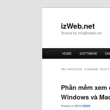
Skip
Skip
to
to
primary
secondary
izWeb.net
content
content
Shared by info@izweb.net
Main
HOME
SOFTWARE
EM
menu
TAG ARCHIVES:
XIONGMAI TECH 
Phần mềm xem c
Windows và Ma
Posted on
01/11/2025