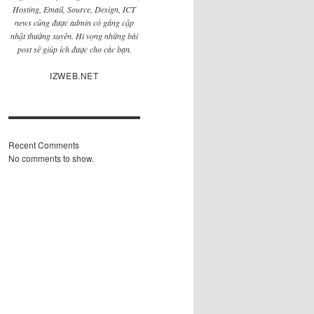
Hosting, Email, Source, Design, ICT
news cũng được admin cố gắng cập
nhật thường xuyên. Hi vọng những bài
post sẽ giúp ích được cho các bạn.
IZWEB.NET
Recent Comments
No comments to show.