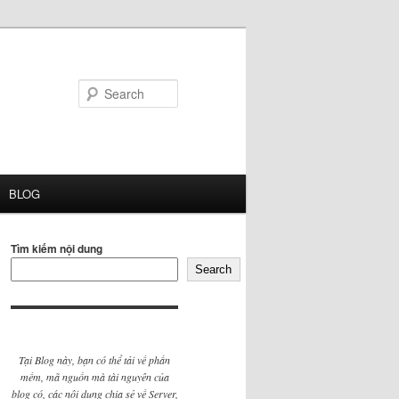
Search
BLOG
Tìm kiếm nội dung
Search
Tại Blog này, bạn có thể tải về phần
mềm, mã nguồn mà tài nguyên của
blog có, các nội dung chia sẻ về Server,