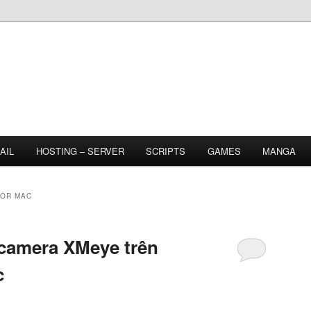
AIL
HOSTING – SERVER
SCRIPTS
GAMES
MANGA
FOR MAC
amera XMeye trên
c