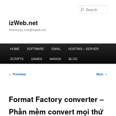
Skip
to
Sear
primary
content
izWeb.net
Shared by info@izweb.net
Main
HOME
SOFTWARE
EMAIL
HOSTING – SERVER
menu
SCRIPTS
GAMES
MANGA
BLOG
Post
←
Previous
Next
→
navigation
Format Factory converter –
Phần mềm convert mọi thứ