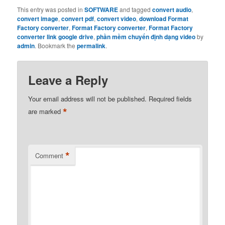
This entry was posted in
SOFTWARE
and tagged
convert audio
,
convert image
,
convert pdf
,
convert video
,
download Format
Factory converter
,
Format Factory converter
,
Format Factory
converter link google drive
,
phần mềm chuyển định dạng video
by
admin
. Bookmark the
permalink
.
Leave a Reply
Your email address will not be published.
Required fields
*
are marked
*
Comment