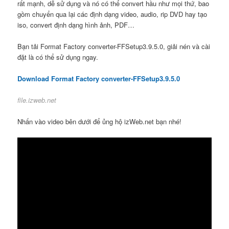
rất mạnh, dễ sử dụng và nó có thể convert hầu như mọi thứ, bao
gồm chuyển qua lại các định dạng video, audio, rip DVD hay tạo
iso, convert định dạng hình ảnh, PDF…
Bạn tải Format Factory converter-FFSetup3.9.5.0, giải nén và cài
đặt là có thể sử dụng ngay.
Download Format Factory converter-FFSetup3.9.5.0
file.izweb.net
Nhấn vào video bên dưới để ủng hộ izWeb.net bạn nhé!