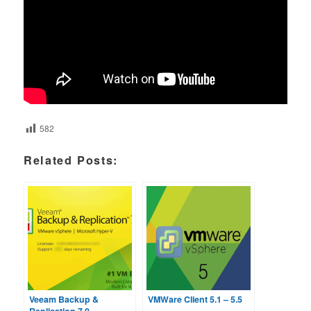
582
Related Posts:
Veeam Backup &
VMWare Client 5.1 – 5.5