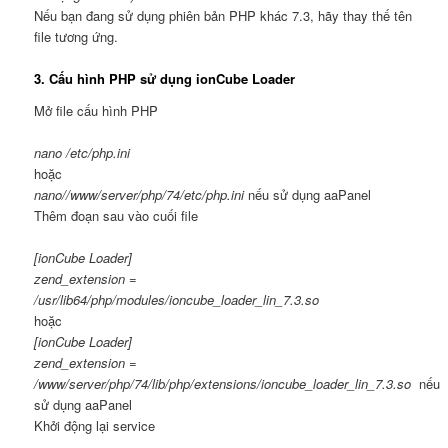
Nếu bạn đang sử dụng phiên bản PHP khác 7.3, hãy thay thế tên
file tương ứng.
3. Cấu hình PHP sử dụng ionCube Loader
Mở file cấu hình PHP
nano /etc/php.
ini
hoặc
nano//www/server/php/74/etc/php.ini
nếu sử dụng aaPanel
Thêm đoạn sau vào cuối file
[
ionCube Loader
]
zend_extension =
/usr/lib64/php/modules/ioncube_loader_lin_7.
3
.
so
hoặc
[
ionCube Loader
]
zend_extension =
/www/server/php/74/lib/php/extensions/ioncube_loader_lin_7.
3
.
so
nếu
sử dụng aaPanel
Khởi động lại service