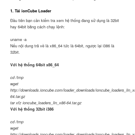
1. Tải ionCube Loader
Đầu tiên bạn cần kiểm tra xem hệ thống đang sử dụng là 32bit
hay 64bit bằng cách chạy lệnh:
uname -a
Nếu nội dung trả về là x86_64 tức là 64bit, ngược lại i386 là
32bit.
Với hệ thống 64bit x86_64
cd /tmp
wget
http:
//downloads.ioncube.com/loader_downloads/ioncube_loaders_lin_x
64.tar.gz
tar xfz ioncube_loaders_lin_x86-
64.
tar
.
gz
Với hệ thống 32bit i386
cd /tmp
wget
http:
//downloads.ioncube.com/loader_downloads/ioncube_loaders_lin_x8