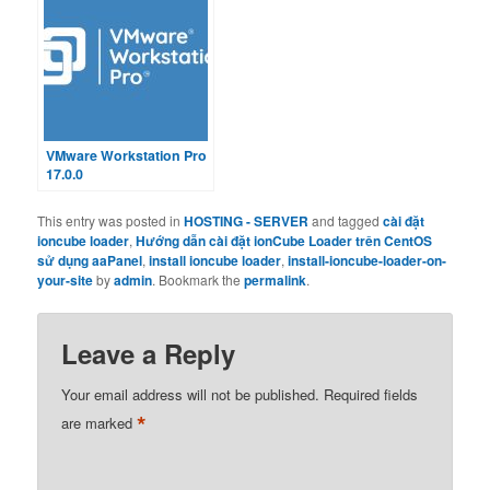
VMware Workstation Pro
17.0.0
This entry was posted in
HOSTING - SERVER
and tagged
cài đặt
ioncube loader
,
Hướng dẫn cài đặt ionCube Loader trên CentOS
sử dụng aaPanel
,
install ioncube loader
,
install-ioncube-loader-on-
your-site
by
admin
. Bookmark the
permalink
.
Leave a Reply
Your email address will not be published.
Required fields
*
are marked