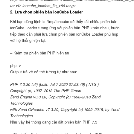
tar xfz ioncube_loaders_lin_x86.
tar
.
gz
2. Lựa chọn phiên bản ionCube Loader
Khi bạn dùng lệnh ls /tmp/ioncube sẽ thấy rất nhiều phiên bản
ionCube Loader tương ứng với phiên bản PHP khác nhau, bước
tiếp theo cần phải lựa chọn phiên bản ionCube Loader phù hợp
với hệ thống hiện tại.
– Kiểm tra phiên bản PHP hiện tại
php -v
Output trả về có thể tương tự như sau:
PHP
7.3
.
20
(
cli
)
(
built: Jul
7
2020
07
:
53
:
49
)
(
NTS
)
Copyright
(
c
)
1997
–
2018
The PHP Group
Zend Engine v
3
.
3.20
,
Copyright
(
c
)
1998
–
2018
Zend
Technologies
with Zend OPcache v7.
3
.
20
,
Copyright
(
c
)
1999
–
2018
, by Zend
Technologies
Như vậy hệ thống đang cài đặt phiên bản PHP 7.3