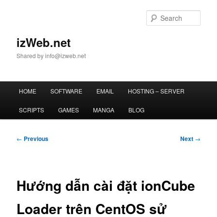
Skip
to
Sear
primary
content
izWeb.net
Shared by info@izweb.net
Main
HOME
SOFTWARE
EMAIL
HOSTING – SERVER
menu
SCRIPTS
GAMES
MANGA
BLOG
Post
←
Previous
Next
→
navigation
Hướng dẫn cài đặt ionCube
Loader trên CentOS sử