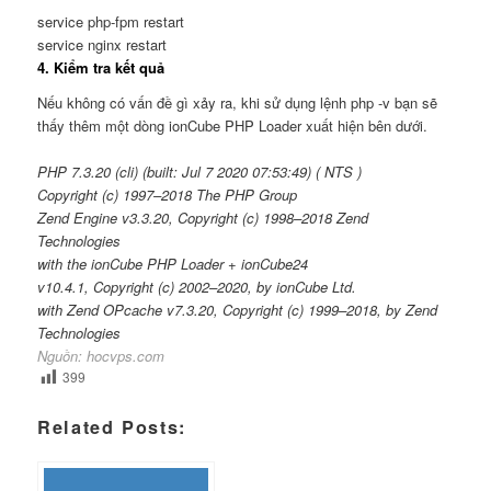
service php-fpm restart
service nginx restart
4. Kiểm tra kết quả
Nếu không có vấn đề gì xảy ra, khi sử dụng lệnh php -v bạn sẽ
thấy thêm một dòng ionCube PHP Loader xuất hiện bên dưới.
PHP
7.3
.
20
(
cli
)
(
built: Jul
7
2020
07
:
53
:
49
)
(
NTS
)
Copyright
(
c
)
1997
–
2018
The PHP Group
Zend Engine v
3
.
3.20
,
Copyright
(
c
)
1998
–
2018
Zend
Technologies
with the ionCube PHP Loader + ionCube24
v10.
4
.
1
,
Copyright
(
c
)
2002
–
2020
, by ionCube Ltd.
with Zend OPcache v7.
3
.
20
,
Copyright
(
c
)
1999
–
2018
, by Zend
Technologies
Nguồn: hocvps.com
399
Related Posts: