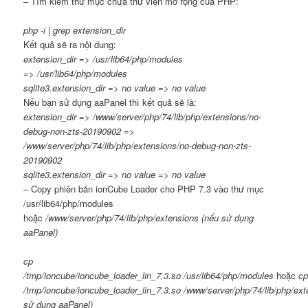
– Tìm kiếm thư mục chứa thư viện mở rộng của PHP:
php -i
|
grep extension_dir
Kết quả sẽ ra nội dung:
extension_dir =
>
/usr/lib64/php/modules
=
>
/usr/lib64/php/modules
sqlite3.
extension_dir
=
>
no value =
>
no value
Nếu bạn sử dụng aaPanel thì kết quả sẽ là:
extension_dir => /www/server/php/74/lib/php/extensions/no-
debug-non-zts-20190902 =>
/www/server/php/74/lib/php/extensions/no-debug-non-zts-
20190902
sqlite3.extension_dir => no value => no value
– Copy phiên bản ionCube Loader cho PHP 7.3 vào thư mục
/usr/lib64/php/modules
hoặc
/www/server/php/74/lib/php/extensions (nếu sử dụng
aaPanel)
cp
/tmp/ioncube/ioncube_loader_lin_7.
3
.
so
/usr/lib64/php/modules
hoặc
c
/tmp/ioncube/ioncube_loader_lin_7.
3
.
so
/
www/server/php/74/lib/php/ext
sử dụng aaPanel)